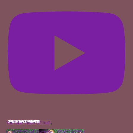
YouTube Video UCtm0-
kvqUYF4PowhXIwau8g__6SnDTgQ9Bo